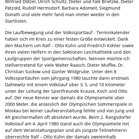
Wilfried Dötzel, Ulrich Schultz, Dieter und Falk Brietzke, Dieter
Pätzold, Rudolf Hermsdorf, Barbara Adomeit, Siegmund
Donath und viele mehr fand man immer wieder in den
Startlisten.
Die Laufbewegung und der Volkssportlauf - Terminkalender
haben sich im Kreis zu einer festen Größe entwickelt. Dank
den Machern um Ralf – Otto Kühn und Friedrich Köhler sowie
ihren vielen Helfern in den Sektionen Leichtathletik und den
Laufgruppen der Sportgemeinschaften. Nennen möchte ich
stellvertretend für viele Walter Raasch, Dieter Müffke, Dr.
Christian Suckow und Günter Wildgrube. Unter den 8
Volkssportläufen vom Jahrgang 1980 tauchte dann erstmals
Dahlewitz mit einem Volkslauf über 3, 5, und 10 Kilometer
unter der Leitung der Sportfreunde Krause, Koch und Otto
auf. Der neue Renner war damals die Olympiameile über
2000 Meter, die anlässlich der Olympischen Sommerspiele in
Moskau bei keiner Laufveranstaltung fehlte und von Jung und
Alt gleichermaßen oft absolviert wurde. Beim 2. Rangsdorfer
Volkslauf am 4. April 1980 stand auch die Olympiameile mit
auf dem Veranstaltungsplan und als jüngste Teilnehmerin
überreichte Ralf – Otto Kühn der damals zweieinhalb