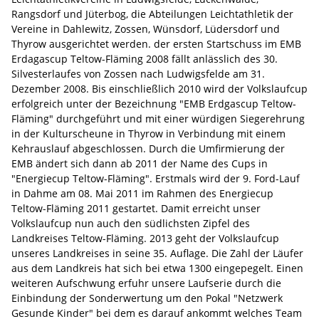
Rangsdorf und Jüterbog, die Abteilungen Leichtathletik der
Vereine in Dahlewitz, Zossen, Wünsdorf, Lüdersdorf und
Thyrow ausgerichtet werden. der ersten Startschuss im EMB
Erdagascup Teltow-Fläming 2008 fällt anlässlich des 30.
Silvesterlaufes von Zossen nach Ludwigsfelde am 31.
Dezember 2008. Bis einschließlich 2010 wird der Volkslaufcup
erfolgreich unter der Bezeichnung "EMB Erdgascup Teltow-
Fläming" durchgeführt und mit einer würdigen Siegerehrung
in der Kulturscheune in Thyrow in Verbindung mit einem
Kehrauslauf abgeschlossen. Durch die Umfirmierung der
EMB ändert sich dann ab 2011 der Name des Cups in
"Energiecup Teltow-Fläming". Erstmals wird der 9. Ford-Lauf
in Dahme am 08. Mai 2011 im Rahmen des Energiecup
Teltow-Fläming 2011 gestartet. Damit erreicht unser
Volkslaufcup nun auch den südlichsten Zipfel des
Landkreises Teltow-Fläming. 2013 geht der Volkslaufcup
unseres Landkreises in seine 35. Auflage. Die Zahl der Läufer
aus dem Landkreis hat sich bei etwa 1300 eingepegelt. Einen
weiteren Aufschwung erfuhr unsere Laufserie durch die
Einbindung der Sonderwertung um den Pokal "Netzwerk
Gesunde Kinder" bei dem es darauf ankommt welches Team