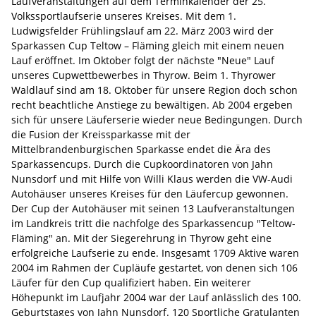
Laufveranstaltungen auf dem Terminkalender der 25.
Volkssportlaufserie unseres Kreises. Mit dem 1.
Ludwigsfelder Frühlingslauf am 22. März 2003 wird der
Sparkassen Cup Teltow – Fläming gleich mit einem neuen
Lauf eröffnet. Im Oktober folgt der nächste "Neue" Lauf
unseres Cupwettbewerbes in Thyrow. Beim 1. Thyrower
Waldlauf sind am 18. Oktober für unsere Region doch schon
recht beachtliche Anstiege zu bewältigen. Ab 2004 ergeben
sich für unsere Läuferserie wieder neue Bedingungen. Durch
die Fusion der Kreissparkasse mit der
Mittelbrandenburgischen Sparkasse endet die Ära des
Sparkassencups. Durch die Cupkoordinatoren von Jahn
Nunsdorf und mit Hilfe von Willi Klaus werden die VW-Audi
Autohäuser unseres Kreises für den Läufercup gewonnen.
Der Cup der Autohäuser mit seinen 13 Laufveranstaltungen
im Landkreis tritt die nachfolge des Sparkassencup "Teltow-
Fläming" an. Mit der Siegerehrung in Thyrow geht eine
erfolgreiche Laufserie zu ende. Insgesamt 1709 Aktive waren
2004 im Rahmen der Cupläufe gestartet, von denen sich 106
Läufer für den Cup qualifiziert haben. Ein weiterer
Höhepunkt im Laufjahr 2004 war der Lauf anlässlich des 100.
Geburtstages von Jahn Nunsdorf. 120 Sportliche Gratulanten