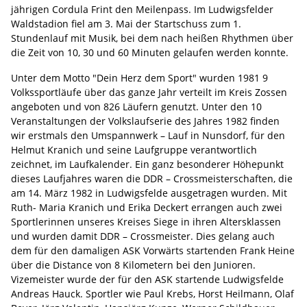
jährigen Cordula Frint den Meilenpass. Im Ludwigsfelder
Waldstadion fiel am 3. Mai der Startschuss zum 1.
Stundenlauf mit Musik, bei dem nach heißen Rhythmen über
die Zeit von 10, 30 und 60 Minuten gelaufen werden konnte.
Unter dem Motto "Dein Herz dem Sport" wurden 1981 9
Volkssportläufe über das ganze Jahr verteilt im Kreis Zossen
angeboten und von 826 Läufern genutzt. Unter den 10
Veranstaltungen der Volkslaufserie des Jahres 1982 finden
wir erstmals den Umspannwerk – Lauf in Nunsdorf, für den
Helmut Kranich und seine Laufgruppe verantwortlich
zeichnet, im Laufkalender. Ein ganz besonderer Höhepunkt
dieses Laufjahres waren die DDR – Crossmeisterschaften, die
am 14. März 1982 in Ludwigsfelde ausgetragen wurden. Mit
Ruth- Maria Kranich und Erika Deckert errangen auch zwei
Sportlerinnen unseres Kreises Siege in ihren Altersklassen
und wurden damit DDR – Crossmeister. Dies gelang auch
dem für den damaligen ASK Vorwärts startenden Frank Heine
über die Distance von 8 Kilometern bei den Junioren.
Vizemeister wurde der für den ASK startende Ludwigsfelde
Andreas Hauck. Sportler wie Paul Krebs, Horst Heilmann, Olaf