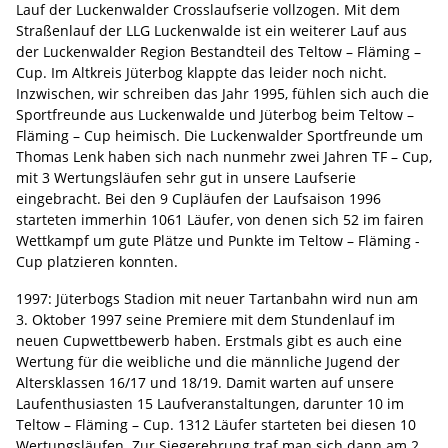
Lauf der Luckenwalder Crosslaufserie vollzogen. Mit dem
Straßenlauf der LLG Luckenwalde ist ein weiterer Lauf aus
der Luckenwalder Region Bestandteil des Teltow – Fläming –
Cup. Im Altkreis Jüterbog klappte das leider noch nicht.
Inzwischen, wir schreiben das Jahr 1995, fühlen sich auch die
Sportfreunde aus Luckenwalde und Jüterbog beim Teltow –
Fläming – Cup heimisch. Die Luckenwalder Sportfreunde um
Thomas Lenk haben sich nach nunmehr zwei Jahren TF – Cup,
mit 3 Wertungsläufen sehr gut in unsere Laufserie
eingebracht. Bei den 9 Cupläufen der Laufsaison 1996
starteten immerhin 1061 Läufer, von denen sich 52 im fairen
Wettkampf um gute Plätze und Punkte im Teltow – Fläming -
Cup platzieren konnten.
1997: Jüterbogs Stadion mit neuer Tartanbahn wird nun am
3. Oktober 1997 seine Premiere mit dem Stundenlauf im
neuen Cupwettbewerb haben. Erstmals gibt es auch eine
Wertung für die weibliche und die männliche Jugend der
Altersklassen 16/17 und 18/19. Damit warten auf unsere
Laufenthusiasten 15 Laufveranstaltungen, darunter 10 im
Teltow – Fläming – Cup. 1312 Läufer starteten bei diesen 10
Wertungsläufen. Zur Siegerehrung traf man sich dann am 2.