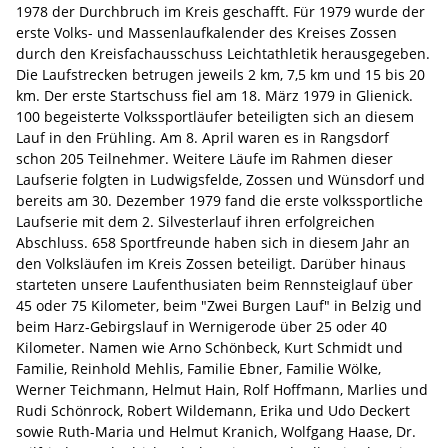
1978 der Durchbruch im Kreis geschafft. Für 1979 wurde der
erste Volks- und Massenlaufkalender des Kreises Zossen
durch den Kreisfachausschuss Leichtathletik herausgegeben.
Die Laufstrecken betrugen jeweils 2 km, 7,5 km und 15 bis 20
km. Der erste Startschuss fiel am 18. März 1979 in Glienick.
100 begeisterte Volkssportläufer beteiligten sich an diesem
Lauf in den Frühling. Am 8. April waren es in Rangsdorf
schon 205 Teilnehmer. Weitere Läufe im Rahmen dieser
Laufserie folgten in Ludwigsfelde, Zossen und Wünsdorf und
bereits am 30. Dezember 1979 fand die erste volkssportliche
Laufserie mit dem 2. Silvesterlauf ihren erfolgreichen
Abschluss. 658 Sportfreunde haben sich in diesem Jahr an
den Volksläufen im Kreis Zossen beteiligt. Darüber hinaus
starteten unsere Laufenthusiaten beim Rennsteiglauf über
45 oder 75 Kilometer, beim "Zwei Burgen Lauf" in Belzig und
beim Harz-Gebirgslauf in Wernigerode über 25 oder 40
Kilometer. Namen wie Arno Schönbeck, Kurt Schmidt und
Familie, Reinhold Mehlis, Familie Ebner, Familie Wölke,
Werner Teichmann, Helmut Hain, Rolf Hoffmann, Marlies und
Rudi Schönrock, Robert Wildemann, Erika und Udo Deckert
sowie Ruth-Maria und Helmut Kranich, Wolfgang Haase, Dr.