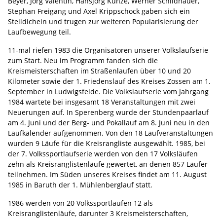
Beyer, Jörg Valentin, Hansjörg Kunze, Werner Schildhauer,
Stephan Freigang und Axel Krippschock gaben sich ein
Stelldichein und trugen zur weiteren Popularisierung der
Laufbewegung teil.
11-mal riefen 1983 die Organisatoren unserer Volkslaufserie
zum Start. Neu im Programm fanden sich die
Kreismeisterschaften im Straßenlaufen über 10 und 20
Kilometer sowie der 1. Friedenslauf des Kreises Zossen am 1.
September in Ludwigsfelde. Die Volkslaufserie vom Jahrgang
1984 wartete bei insgesamt 18 Veranstaltungen mit zwei
Neuerungen auf. In Sperenberg wurde der Stundenpaarlauf
am 4. Juni und der Berg- und Pokallauf am 8. Juni neu in den
Laufkalender aufgenommen. Von den 18 Laufveranstaltungen
wurden 9 Läufe für die Kreisrangliste ausgewählt. 1985, bei
der 7. Volkssportlaufserie werden von den 17 Volksläufen
zehn als Kreisranglistenläufe gewertet, an denen 857 Läufer
teilnehmen. Im Süden unseres Kreises findet am 11. August
1985 in Baruth der 1. Mühlenberglauf statt.
1986 werden von 20 Volkssportläufen 12 als
Kreisranglistenläufe, darunter 3 Kreismeisterschaften,