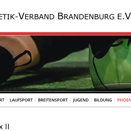
RT
LAUFSPORT
BREITENSPORT
JUGEND
BILDUNG
PHOEN
KOMMISSION WETTKAMPFORGANISATION
SPORTÄRTZLICHE UNTERSUCHUNG
GESUNDHEITSCHECK (PAPS-TEST)
 II