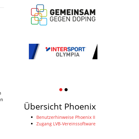
1
2
h
en
Übersicht Phoenix
n
Benutzerhinweise Phoenix II
Zugang LVB-Vereinssoftware