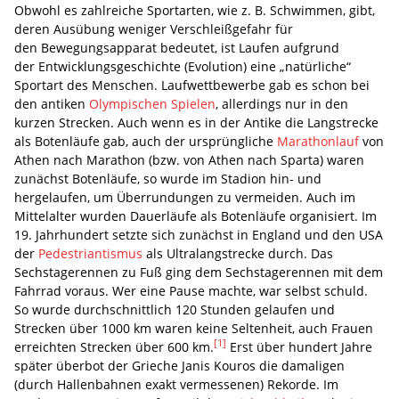
Obwohl es zahlreiche Sportarten, wie z. B. Schwimmen, gibt,
deren Ausübung weniger Verschleißgefahr für
den Bewegungsapparat bedeutet, ist Laufen aufgrund
der Entwicklungsgeschichte (Evolution) eine „natürliche“
Sportart des Menschen. Laufwettbewerbe gab es schon bei
den antiken
Olympischen Spielen
, allerdings nur in den
kurzen Strecken. Auch wenn es in der Antike die Langstrecke
als Botenläufe gab, auch der ursprüngliche
Marathonlauf
von
Athen nach Marathon (bzw. von Athen nach Sparta) waren
zunächst Botenläufe, so wurde im Stadion hin- und
hergelaufen, um Überrundungen zu vermeiden. Auch im
Mittelalter wurden Dauerläufe als Botenläufe organisiert. Im
19. Jahrhundert setzte sich zunächst in England und den USA
der
Pedestriantismus
als Ultralangstrecke durch. Das
Sechstagerennen zu Fuß ging dem Sechstagerennen mit dem
Fahrrad voraus. Wer eine Pause machte, war selbst schuld.
So wurde durchschnittlich 120 Stunden gelaufen und
Strecken über 1000 km waren keine Seltenheit, auch Frauen
[1]
erreichten Strecken über 600 km.
Erst über hundert Jahre
später überbot der Grieche Janis Kouros die damaligen
(durch Hallenbahnen exakt vermessenen) Rekorde. Im