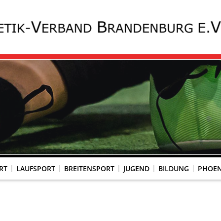
RT
LAUFSPORT
BREITENSPORT
JUGEND
BILDUNG
PHOEN
KOMMISSION WETTKAMPFORGANISATION
SPORTÄRTZLICHE UNTERSUCHUNG
GESUNDHEITSCHECK (PAPS-TEST)