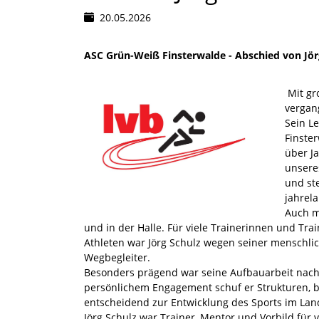
20.05.2026
ASC Grün-Weiß Finsterwalde - Abschied von Jör
Mit gr
vergan
Sein L
Finster
über J
unsere
und st
jahrela
Auch m
und in der Halle. Für viele Trainerinnen und Trai
Athleten war Jörg Schulz wegen seiner menschlic
Wegbegleiter.
Besonders prägend war seine Aufbauarbeit nach
persönlichem Engagement schuf er Strukturen, be
entscheidend zur Entwicklung des Sports im Landk
Jörg Schulz war Trainer, Mentor und Vorbild für v