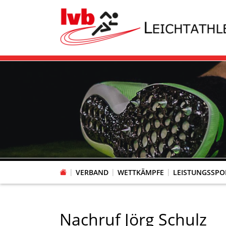
VERBAND
WETTKÄMPFE
LEISTUNGSSPO
TERMINE LAUFVERANSTALTUNGEN
ANMELDUNG LAUFVERANSTALTUNG
ZUGANG LVB-VEREINSSOFTWARE
Anmeldung Laufveranstaltung
Nachruf Jörg Schulz