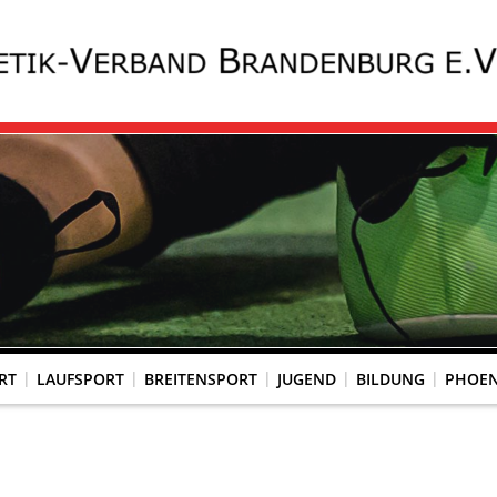
RT
LAUFSPORT
BREITENSPORT
JUGEND
BILDUNG
PHOEN
KOMMISSION WETTKAMPFORGANISATION
SPORTÄRTZLICHE UNTERSUCHUNG
GESUNDHEITSCHECK (PAPS-TEST)