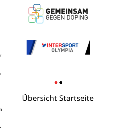
r
n
1
2
Übersicht Startseite
m
e