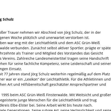
g Schulz
oßer Trauer nehmen wir Abschied von Jörg Schulz, der in der
genen Woche plötzlich und unerwartet verstorben ist.
eben war eng mit der Leichtathletik und dem ASC Grün-Weiß
walde verbunden. Zunächst selbst aktiver Sportler, prägte er späte
ahrzehnte als Trainer und Mitglied des Vorstandes das Gesicht
s Vereins. Zahlreiche Landesmeistertitel tragen seine Handschrift
ehen für seine fachliche Kompetenz, seine Leidenschaft und seine
ngen Einsatz.
it 77 Jahren stand Jörg Schulz weiterhin regelmäßig auf dem Platz
ner war er ein „Lexikon“ der Leichtathletik. Für die Athletinnen und
hen Art und Hilfsbereitschaft geschätzter Ansprechpartner und
 1995 beim ASC Grün-Weiß Finsterwalde. Mit Weitsicht und große
geisterte junge Menschen für die Leichtathletik und trug
reis Elbe-Elster bei. Seine Arbeit wirkt bis heute nach.
iele Generationen. Seine ruhige Art, seine Verlässlichkeit und sein