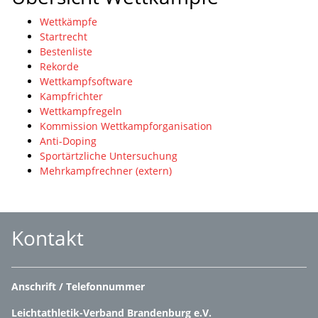
Wettkämpfe
Startrecht
Bestenliste
Rekorde
Wettkampfsoftware
Kampfrichter
Wettkampfregeln
Kommission Wettkampforganisation
Anti-Doping
Sportärtzliche Untersuchung
Mehrkampfrechner (extern)
Kontakt
Anschrift / Telefonnummer
Leichtathletik-Verband Brandenburg e.V.