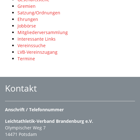
Gremien
Satzung/Ordnungen
Ehrungen
Jobbörse
Mitgliederversammlung
Interessante Links
Vereinssuche
LVB-Vereinszugang
Termine
Kontakt
Anschrift / Telefonnummer
Leichtathletik-Verband Brandenburg e.V.
Olympischer Weg 7
14471 Potsdam