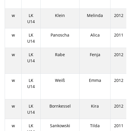
w
LK
Klein
Melinda
2012
U14
w
LK
Panoscha
Alica
2011
U14
w
LK
Rabe
Fenja
2012
U14
w
LK
Weiß
Emma
2012
U14
w
LK
Bornkessel
Kira
2012
U14
w
LK
Sankowski
Tilda
2011