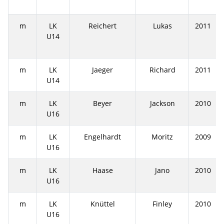
m
LK
Reichert
Lukas
2011
U14
m
LK
Jaeger
Richard
2011
U14
m
LK
Beyer
Jackson
2010
U16
m
LK
Engelhardt
Moritz
2009
U16
m
LK
Haase
Jano
2010
U16
m
LK
Knüttel
Finley
2010
U16