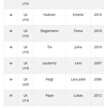
U16
w
LK
Hübner
Emelie
2010
U16
w
LK
Stegemann
Fiona
2010
U16
w
LK
Tix
Julia
2010
U16
w
LK
Leuteritz
Leni
2007
U18
w
LK
Feigl
Lara Jolie
2006
U20
m
LK
Pape
Lukas
2012
U14