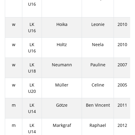
U16
w
LK
Hoika
Leonie
2010
U16
w
LK
Holtz
Neela
2010
U16
w
LK
Neumann
Pauline
2007
U18
w
LK
Müller
Celine
2005
U20
m
LK
Götze
Ben Vincent
2011
U14
m
LK
Markgraf
Raphael
2012
U14