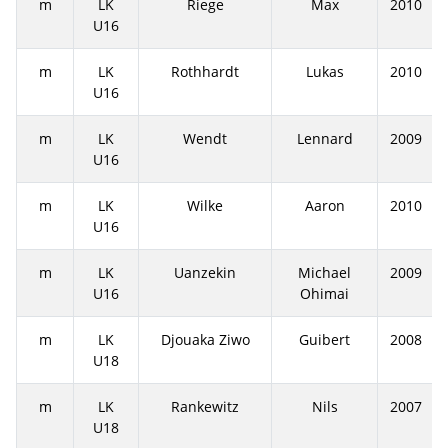
m
LK
Riege
Max
2010
U16
m
LK
Rothhardt
Lukas
2010
U16
m
LK
Wendt
Lennard
2009
U16
m
LK
Wilke
Aaron
2010
U16
m
LK
Uanzekin
Michael
2009
U16
Ohimai
m
LK
Djouaka Ziwo
Guibert
2008
U18
m
LK
Rankewitz
Nils
2007
U18