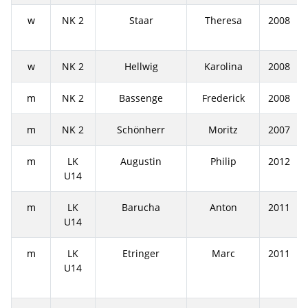
w
NK 2
Staar
Theresa
2008
w
NK 2
Hellwig
Karolina
2008
m
NK 2
Bassenge
Frederick
2008
m
NK 2
Schönherr
Moritz
2007
m
LK
Augustin
Philip
2012
U14
m
LK
Barucha
Anton
2011
U14
m
LK
Etringer
Marc
2011
U14