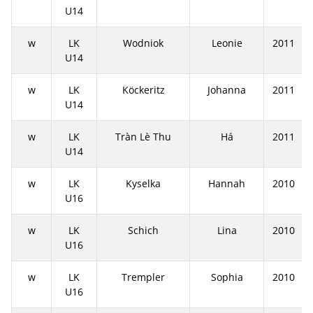
U14
w
LK
Wodniok
Leonie
2011
U14
w
LK
Köckeritz
Johanna
2011
U14
w
LK
Tràn Lè Thu
Há
2011
U14
w
LK
Kyselka
Hannah
2010
U16
w
LK
Schich
Lina
2010
U16
w
LK
Trempler
Sophia
2010
U16