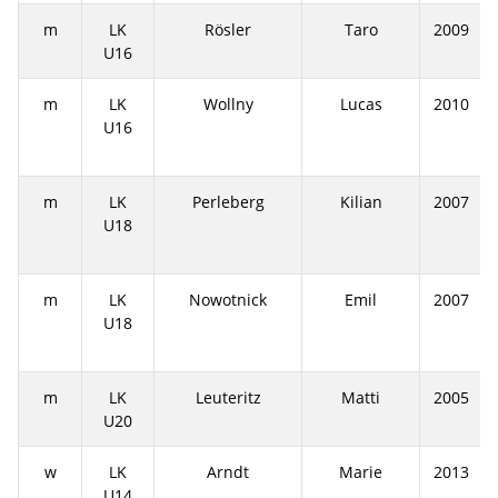
m
LK
Rösler
Taro
2009
U16
m
LK
Wollny
Lucas
2010
U16
m
LK
Perleberg
Kilian
2007
U18
m
LK
Nowotnick
Emil
2007
U18
m
LK
Leuteritz
Matti
2005
U20
w
LK
Arndt
Marie
2013
U14