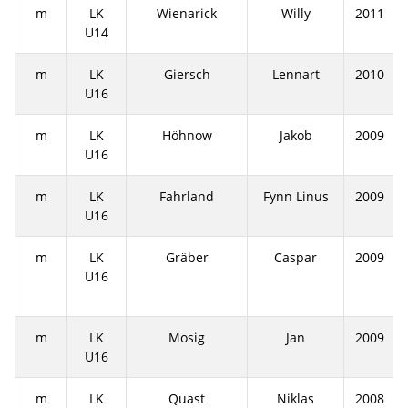
m
LK
Wienarick
Willy
2011
U14
m
LK
Giersch
Lennart
2010
U16
m
LK
Höhnow
Jakob
2009
U16
m
LK
Fahrland
Fynn Linus
2009
U16
m
LK
Gräber
Caspar
2009
U16
m
LK
Mosig
Jan
2009
U16
m
LK
Quast
Niklas
2008