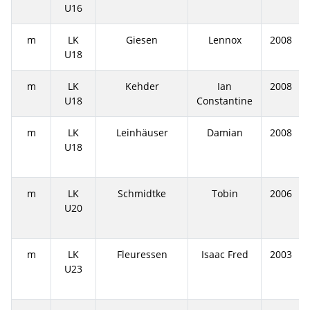
U16
m
LK
Giesen
Lennox
2008
U18
m
LK
Kehder
Ian
2008
U18
Constantine
m
LK
Leinhäuser
Damian
2008
U18
m
LK
Schmidtke
Tobin
2006
U20
m
LK
Fleuressen
Isaac Fred
2003
U23