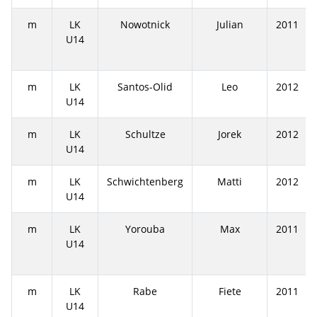
m
LK
Nowotnick
Julian
2011
U14
m
LK
Santos-Olid
Leo
2012
U14
m
LK
Schultze
Jorek
2012
U14
m
LK
Schwichtenberg
Matti
2012
U14
m
LK
Yorouba
Max
2011
U14
m
LK
Rabe
Fiete
2011
U14