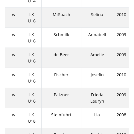
U14
w
LK
Mißbach
Selina
2010
U16
w
LK
Schmilk
Annabell
2009
U16
w
LK
de Beer
Amelie
2009
U16
w
LK
Fischer
Josefin
2010
U16
w
LK
Patzner
Frieda
2009
U16
Lauryn
w
LK
Steinfuhrt
Lia
2008
U18