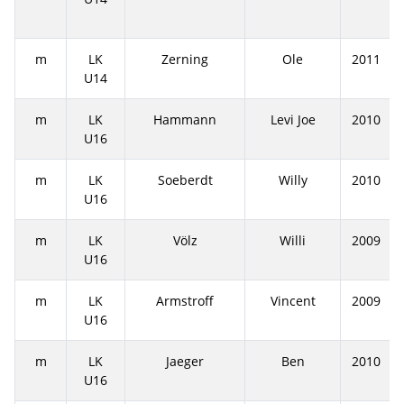
m
LK
Zerning
Ole
2011
U14
m
LK
Hammann
Levi Joe
2010
U16
m
LK
Soeberdt
Willy
2010
U16
m
LK
Völz
Willi
2009
U16
m
LK
Armstroff
Vincent
2009
U16
m
LK
Jaeger
Ben
2010
U16