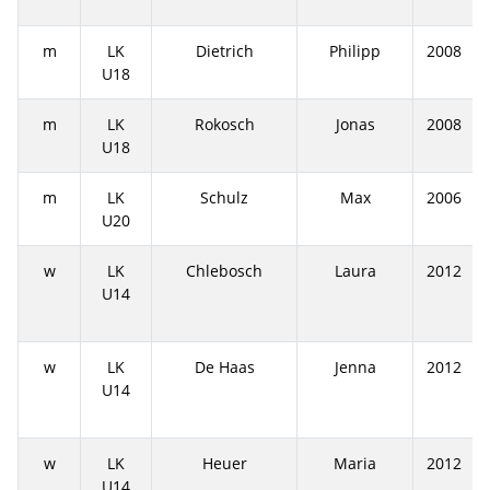
m
LK
Dietrich
Philipp
2008
U18
m
LK
Rokosch
Jonas
2008
U18
m
LK
Schulz
Max
2006
U20
w
LK
Chlebosch
Laura
2012
U14
w
LK
De Haas
Jenna
2012
U14
w
LK
Heuer
Maria
2012
U14