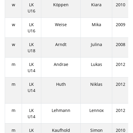
w
LK
Köppen
Kiara
2010
U16
w
LK
Weise
Mika
2009
U16
w
LK
Arndt
Julina
2008
U18
m
LK
Andrae
Lukas
2012
U14
m
LK
Huth
Niklas
2012
U14
m
LK
Lehmann
Lennox
2012
U14
m
LK
Kaufhold
Simon
2010