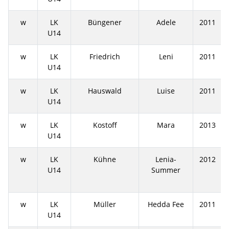
w
LK
Büngener
Adele
2011
U14
w
LK
Friedrich
Leni
2011
U14
w
LK
Hauswald
Luise
2011
U14
w
LK
Kostoff
Mara
2013
U14
w
LK
Kühne
Lenia-
2012
U14
Summer
w
LK
Müller
Hedda Fee
2011
U14