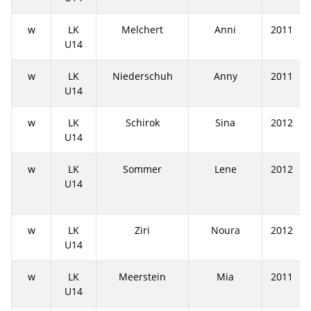
w
LK
Melchert
Anni
2011
U14
w
LK
Niederschuh
Anny
2011
U14
w
LK
Schirok
Sina
2012
U14
w
LK
Sommer
Lene
2012
U14
w
LK
Ziri
Noura
2012
U14
w
LK
Meerstein
Mia
2011
U14