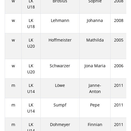
w
LK
Brosius
Sophie
2008
U18
w
LK
Lehmann
Johanna
2008
U18
w
LK
Hoffmeister
Mathilda
2005
U20
w
LK
Schwarzer
Jona Maria
2006
U20
m
LK
Löwe
Janne-
2011
U14
Anton
m
LK
Sumpf
Pepe
2011
U14
m
LK
Dohmeyer
Finnian
2011
U14