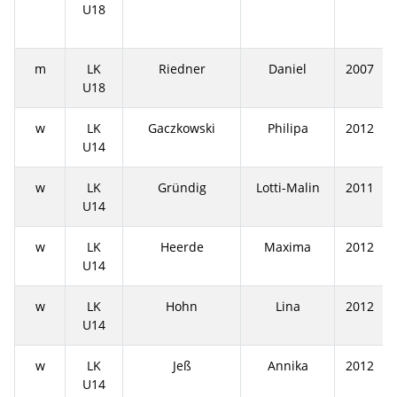
U18
m
LK
Riedner
Daniel
2007
U18
w
LK
Gaczkowski
Philipa
2012
U14
w
LK
Gründig
Lotti-Malin
2011
U14
w
LK
Heerde
Maxima
2012
U14
w
LK
Hohn
Lina
2012
U14
w
LK
Jeß
Annika
2012
U14