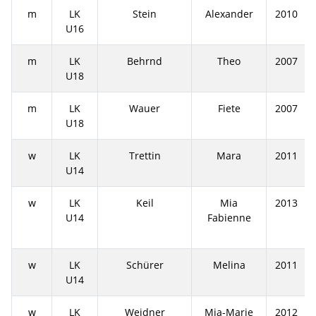
m
LK
Stein
Alexander
2010
U16
m
LK
Behrnd
Theo
2007
U18
m
LK
Wauer
Fiete
2007
U18
w
LK
Trettin
Mara
2011
U14
w
LK
Keil
Mia
2013
U14
Fabienne
w
LK
Schürer
Melina
2011
U14
w
LK
Weidner
Mia-Marie
2012