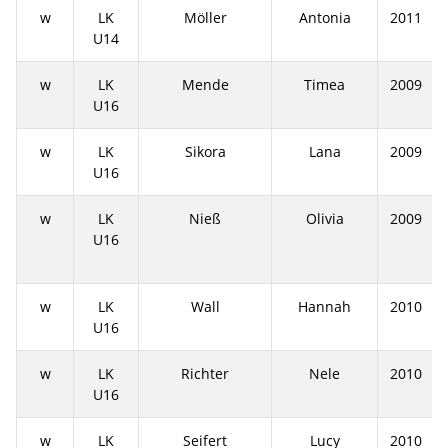
w
LK
Möller
Antonia
2011
U14
w
LK
Mende
Timea
2009
U16
w
LK
Sikora
Lana
2009
U16
w
LK
Nieß
Olivia
2009
U16
w
LK
Wall
Hannah
2010
U16
w
LK
Richter
Nele
2010
U16
w
LK
Seifert
Lucy
2010