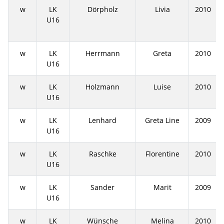
w
LK
Dörpholz
Livia
2010
U16
w
LK
Herrmann
Greta
2010
U16
w
LK
Holzmann
Luise
2010
U16
w
LK
Lenhard
Greta Line
2009
U16
w
LK
Raschke
Florentine
2010
U16
w
LK
Sander
Marit
2009
U16
w
LK
Wünsche
Melina
2010