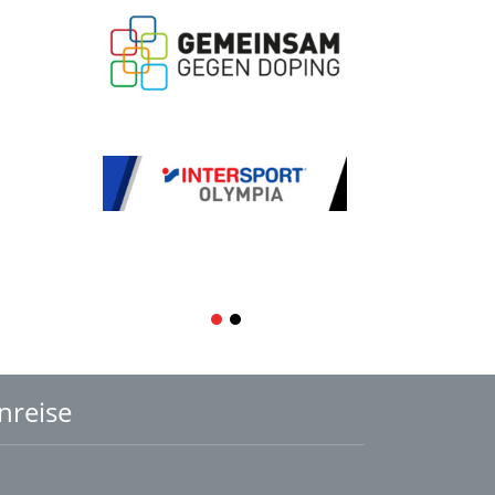
1
2
nreise