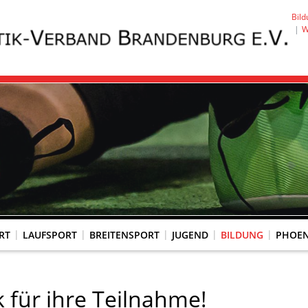
Bild
W
RT
LAUFSPORT
BREITENSPORT
JUGEND
BILDUNG
PHOEN
KOMMISSION WETTKAMPFORGANISATION
SPORTÄRTZLICHE UNTERSUCHUNG
GESUNDHEITSCHECK (PAPS-TEST)
 für ihre Teilnahme!